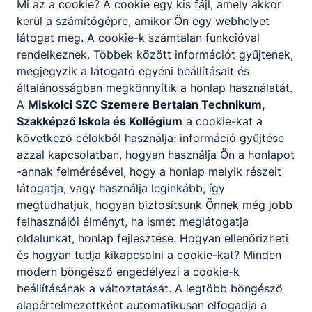
Mi az a cookie? A cookie egy kis fájl, amely akkor
eredményeit, az elsajátított élménypedagógiai
kerül a számítógépre, amikor Ön egy webhelyet
módszereket, az élménypedagógiai
látogat meg. A cookie-k számtalan funkcióval
továbbképzéseken elsajátított ismereteket,
rendelkeznek. Többek között információt gyűjtenek,
valamint az együttműködés pedagógiai
megjegyzik a látogató egyéni beállításait és
tapasztalatait az egyetemi hallgatókkal és
általánosságban megkönnyítik a honlap használatát.
oktatókkal, valamint a projektben részt vevő
A
Miskolci SZC Szemere Bertalan Technikum,
többi iskola tanáraival.
Szakképző Iskola és Kollégium
a cookie-kat a
Iskolánk pedagógusai ezeket a tapasztalatokat,
következő célokból használja: információ gyűjtése
az élménypedagógiai módszereket és az online
azzal kapcsolatban, hogyan használja Ön a honlapot
feladatgyűjtemény formájában is elérhető tanítási
-annak felmérésével, hogy a honlap melyik részeit
anyagokat az iskolánk helyi tantervében található
látogatja, vagy használja leginkább, így
alapelvekhez illeszkedve, tanítási óráikon és
megtudhatjuk, hogyan biztosítsunk Önnek még jobb
tanórán kívüli tevékenységeikben a projekt
felhasználói élményt, ha ismét meglátogatja
befejezése óta, a 2021/22-es tanévtől kezdve
oldalunkat, honlap fejlesztése. Hogyan ellenőrizheti
alkalmazzák.
és hogyan tudja kikapcsolni a cookie-kat? Minden
modern böngésző engedélyezi a cookie-k
Facebook link
beállításának a változtatását. A legtöbb böngésző
alapértelmezettként automatikusan elfogadja a