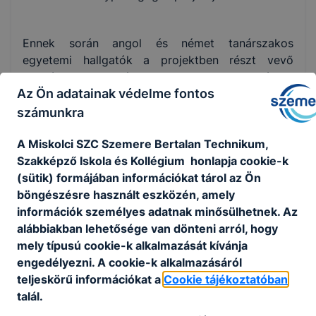
Ennek során angol és német tanárszakos
egyetemi hallgatók a projektben részt vevő
tanulóinknak iskolánkban heti rendszerességgel
Az Ön adatainak védelme fontos
élményfoglalkozásokat és a Miskolci Egyetemen
félévente egy alkalommal élménynapot tartottak.
számunkra
A projekt az 5. projektfélévben e-learning
A Miskolci SZC Szemere Bertalan Technikum,
elemekkel egészült ki,továbbá az
Szakképző Iskola és Kollégium honlapja cookie-k
élményfoglalkozások a 6. projektfélévben
(sütik) formájában információkat tárol az Ön
videokonferenciák formájában valósultak meg.
böngészésre használt eszközén, amely
A projektdokumentációban rögzítésre kerültek a
információk személyes adatnak minősülhetnek. Az
projektben részt vevő tanulóink nevei a jelenléti
alábbiakban lehetősége van dönteni arról, hogy
íveken, a részt vevő projektkoordinátorok és
mely típusú cookie-k alkalmazását kívánja
nyelvtanárok, valamint az egyetemi hallgatók
engedélyezni. A cookie-k alkalmazásáról
nevei a tanúsítványokon.
teljeskörű információkat a
Cookie tájékoztatóban
Munkaközösségi üléseken és tantestületi gyűlésen
talál.
megbeszéltük és értékeltük a projekt