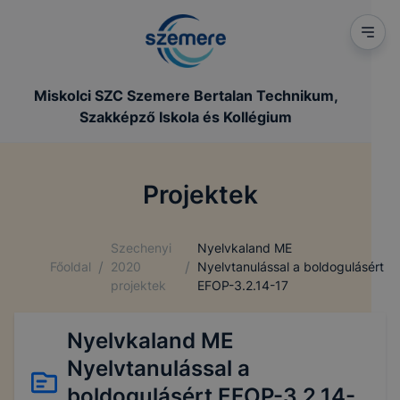
Miskolci SZC Szemere Bertalan Technikum,
Szakképző Iskola és Kollégium
Projektek
Szechenyi
Nyelvkaland ME
/
/
Főoldal
2020
Nyelvtanulással a boldogulásért
projektek
EFOP-3.2.14-17
Nyelvkaland ME
Nyelvtanulással a
boldogulásért EFOP-3.2.14-