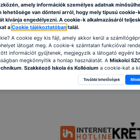
szközén, amely információk személyes adatnak minősülhe
n lehetősége van dönteni arról, hogy mely típusú cookie-
t kívánja engedélyezni. A cookie-k alkalmazásáról teljes
kat a
Cookie tájékoztatóban
talál.
kie? A cookie egy kis fájl, amely akkor kerül a számítógép
helyet látogat meg. A cookie-k számtalan funkcióval rend
tt információt gyűjtenek, megjegyzik a látogató egyéni beá
sságban megkönnyítik a honlap használatát. A
Miskolci SZ
echnikum, Szakképző Iskola és Kollégium
a cookie-kat a 
sználja: információ gyűjtése azzal kapcsolatban, hogyan h
További lehetőségek
Mind
-annak felmérésével, hogy a honlap melyik részeit látogatj
eginkább, így megtudhatjuk, hogyan biztosítsunk Önnek mé
i élményt, ha ismét meglátogatja oldalunkat, honlap fejlesz
nőrizheti és hogyan tudja kikapcsolni a cookie-kat? Mind
gedélyezi a cookie-k beállításának a változtatását. A leg
lapértelmezettként automatikusan elfogadja a cookie-kat,
egváltoztathatók. Felhívjuk figyelmét, hogy mivel a cookie-
használhatóságának és folyamatainak megkönnyítése vagy