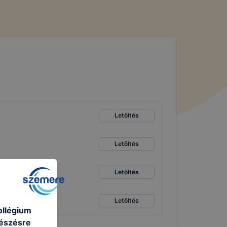
Letöltés
Letöltés
Letöltés
Letöltés
ollégium
gészésre