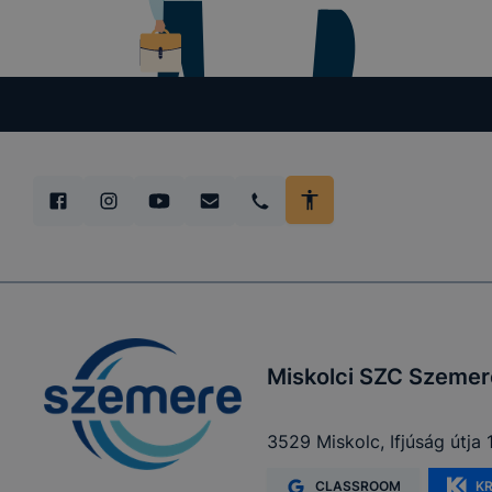
tétele, a c
előfordulha
teljes körű
böngészőjé
Miskolci SZC Szemere
3529 Miskolc, Ifjúság útja 
CLASSROOM
K