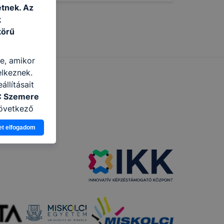
tnek. Az
k
körű
re, amikor
elkeznek.
llításait
C Szemere
következő
asználja Ön
et elfogadom
a, vagy
g jobb
tése.
en modern
több
 de ezek
k célja
 lehetővé