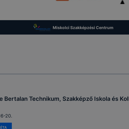
ookie-k alkalmazásának megakadályozása vagy törlése által
t, hogy felhasználóink nem lesznek képesek honlapunk fun
 használatára, vagy a honlap a tervezettől eltérően fog műk
ben.
Miskolci Szakképzési Centrum
 Bertalan Technikum, Szakképző Iskola és Ko
16-20.
RÉTA