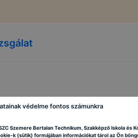
zsgálat
atainak védelme fontos számunkra
 SZC Szemere Bertalan Technikum, Szakképző Iskola és K
ookie-k (sütik) formájában információkat tárol az Ön bön