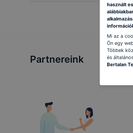
használt e
alábbiakba
alkalmazásá
információ
Mi az a coo
Ön egy web
Többek közö
Partnereink
és általáno
Bertalan T
célokból ha
a honlapot 
használja l
felhasználó
Hogyan elle
böngésző en
böngésző a
általában m
honlapunk 