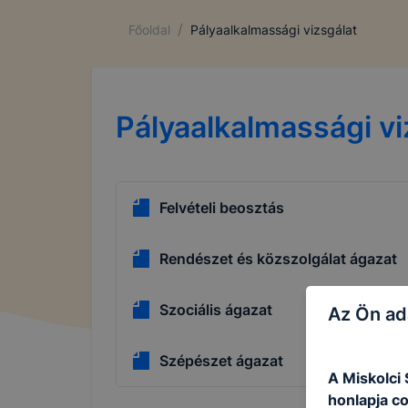
/
Főoldal
Pályaalkalmassági vizsgálat
Pályaalkalmassági vi
Felvételi beosztás
Rendészet és közszolgálat ágazat
Szociális ágazat
Az Ön ad
Szépészet ágazat
A Miskolci
honlapja c