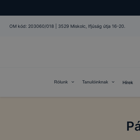
OM kód:
203060/018
|
3529 Miskolc, Ifjúság útja 16-20.
Rólunk
Tanulóinknak
Hírek
Pá