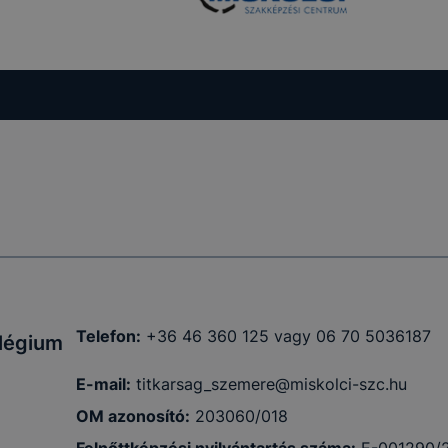
kcióinak
ödni
Telefon:
+36 46 360 125 vagy 06 70 5036187
llégium
E-mail:
titkarsag_szemere@miskolci-szc.hu
OM azonosító:
203060/018