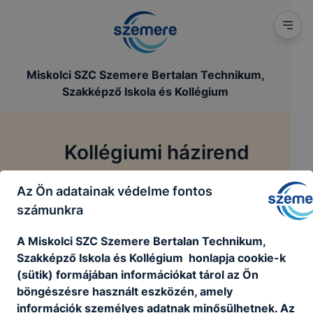
Miskolci SZC Szemere Bertalan Technikum,
Szakképző Iskola és Kollégium
Kollégiumi házirend
Az Ön adatainak védelme fontos
/
Főoldal
Kollégiumi házirend
számunkra
A Miskolci SZC Szemere Bertalan Technikum,
Kollégiumi házirend
Szakképző Iskola és Kollégium honlapja cookie-k
(sütik) formájában információkat tárol az Ön
böngészésre használt eszközén, amely
Kollégiumi házirend
információk személyes adatnak minősülhetnek. Az