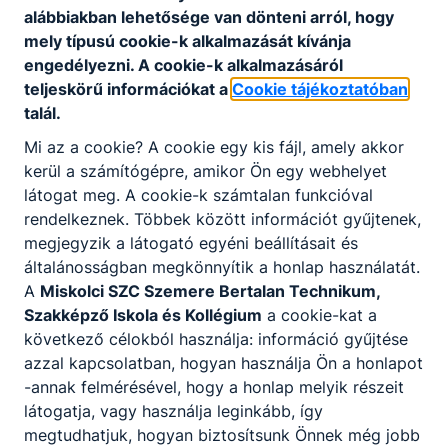
alábbiakban lehetősége van dönteni arról, hogy
Letöltés
mely típusú cookie-k alkalmazását kívánja
engedélyezni. A cookie-k alkalmazásáról
teljeskörű információkat a
Cookie tájékoztatóban
talál.
Mi az a cookie? A cookie egy kis fájl, amely akkor
kerül a számítógépre, amikor Ön egy webhelyet
Partnereink
látogat meg. A cookie-k számtalan funkcióval
rendelkeznek. Többek között információt gyűjtenek,
megjegyzik a látogató egyéni beállításait és
általánosságban megkönnyítik a honlap használatát.
A
Miskolci SZC Szemere Bertalan Technikum,
Szakképző Iskola és Kollégium
a cookie-kat a
következő célokból használja: információ gyűjtése
azzal kapcsolatban, hogyan használja Ön a honlapot
-annak felmérésével, hogy a honlap melyik részeit
látogatja, vagy használja leginkább, így
megtudhatjuk, hogyan biztosítsunk Önnek még jobb