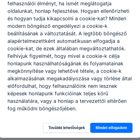
felhasználói élményt, ha ismét meglátogatja
oldalunkat, honlap fejlesztése. Hogyan ellenőrizheti
és hogyan tudja kikapcsolni a cookie-kat? Minden
modern böngésző engedélyezi a cookie-k
beállításának a változtatását. A legtöbb böngésző
alapértelmezettként automatikusan elfogadja a
cookie-kat, de ezek általában megváltoztathatók.
Felhívjuk figyelmét, hogy mivel a cookie-k célja
honlapunk használhatóságának és folyamatainak
megkönnyítése vagy lehetővé tétele, a cookie-k
alkalmazásának megakadályozása vagy törlése által
előfordulhat, hogy felhasználóink nem lesznek
Miskolci SZC Szemere Bertalan
képesek honlapunk funkcióinak teljes körű
Technikum, Szakképző Iskola és Kollégium
használatára, vagy a honlap a tervezettől eltérően
fog működni böngészőjében.
3529 Miskolc, Ifjúság útja 16-20.
További lehetőségek
Mindet elfogadom
CLASSROOM
KRÉTA