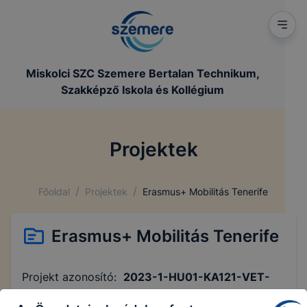
Miskolci SZC Szemere Bertalan Technikum,
Szakképző Iskola és Kollégium
Projektek
/
/
Főoldal
Projektek
Erasmus+ Mobilitás Tenerife
Erasmus+ Mobilitás Tenerife
Projekt azonosító:
2023-1-HU01-KA121-VET-
000131693