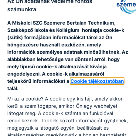
Az Ön adatainak védelme fontos
számunkra
GALÉRIA
A Miskolci SZC Szemere Bertalan Technikum,
Erasmus+ Mobilitás Tenerife
Szakképző Iskola és Kollégium honlapja cookie-k
(sütik) formájában információkat tárol az Ön
böngészésre használt eszközén, amely
információk személyes adatnak minősülhetnek. Az
alábbiakban lehetősége van dönteni arról, hogy
mely típusú cookie-k alkalmazását kívánja
engedélyezni. A cookie-k alkalmazásáról
Összefoglaló
teljeskörű információkat a
Cookie tájékoztatóban
talál.
Letöltés
Mi az a cookie? A cookie egy kis fájl, amely akkor
Summary
kerül a számítógépre, amikor Ön egy webhelyet
látogat meg. A cookie-k számtalan funkcióval
Letöltés
rendelkeznek. Többek között információt gyűjtenek,
megjegyzik a látogató egyéni beállításait és
általánosságban megkönnyítik a honlap használatát.