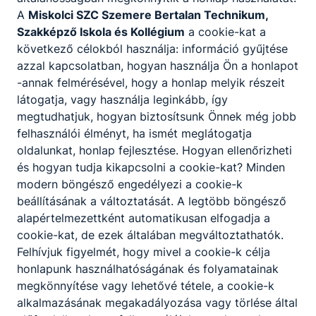
A
Miskolci SZC Szemere Bertalan Technikum,
Szakképző Iskola és Kollégium
a cookie-kat a
következő célokból használja: információ gyűjtése
Partnereink
azzal kapcsolatban, hogyan használja Ön a honlapot
-annak felmérésével, hogy a honlap melyik részeit
látogatja, vagy használja leginkább, így
megtudhatjuk, hogyan biztosítsunk Önnek még jobb
felhasználói élményt, ha ismét meglátogatja
oldalunkat, honlap fejlesztése. Hogyan ellenőrizheti
és hogyan tudja kikapcsolni a cookie-kat? Minden
modern böngésző engedélyezi a cookie-k
beállításának a változtatását. A legtöbb böngésző
alapértelmezettként automatikusan elfogadja a
cookie-kat, de ezek általában megváltoztathatók.
Felhívjuk figyelmét, hogy mivel a cookie-k célja
honlapunk használhatóságának és folyamatainak
megkönnyítése vagy lehetővé tétele, a cookie-k
alkalmazásának megakadályozása vagy törlése által