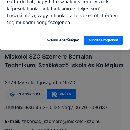
előfordulhat, hogy felhasználóink nem lesznek
képesek honlapunk funkcióinak teljes körű
használatára, vagy a honlap a tervezettől eltérően
fog működni böngészőjében.
További lehetőségek
Mindet elfogadom
Miskolci SZC Szemere Bertalan
Technikum, Szakképző Iskola és Kollégium
3529 Miskolc, Ifjúság útja 16-20.
CLASSROOM
KRÉTA
Telefon:
+36 46 360 125 vagy 06 70 5036187
E-mail:
titkarsag_szemere@miskolci-szc.hu