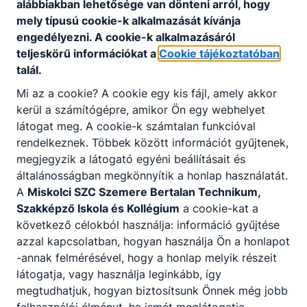
alábbiakban lehetősége van dönteni arról, hogy
magas színvonalon tudja biztosítani.
mely típusú cookie-k alkalmazását kívánja
engedélyezni. A cookie-k alkalmazásáról
KOMPETENCIAELVÁRÁS
teljeskörű információkat a
Cookie tájékoztatóban
talál.
Jó szövegértés, logikus gondolkodás,
kommunikációs-és kapcsolatteremtő készség,
Mi az a cookie? A cookie egy kis fájl, amely akkor
együttműködés, illemtudó, betartja az alapvető
kerül a számítógépre, amikor Ön egy webhelyet
viselkedési normákat.
látogat meg. A cookie-k számtalan funkcióval
rendelkeznek. Többek között információt gyűjtenek,
megjegyzik a látogató egyéni beállításait és
A SZAKKÉPZETTSÉGGEL RENDELKEZŐ
általánosságban megkönnyítik a honlap használatát.
A
Miskolci SZC Szemere Bertalan Technikum,
őrző tevékenységet végez különböző
Szakképző Iskola és Kollégium
a cookie-kat a
védelmi szintű létesítményekben;
következő célokból használja: információ gyűjtése
ellátja a belső és a közterületi
azzal kapcsolatban, hogyan használja Ön a honlapot
járőrszolgálatot, ellenőrzi a helyszínt a
-annak felmérésével, hogy a honlap melyik részeit
riasztásra kivonuló biztonsági szolgálat
látogatja, vagy használja leginkább, így
tagjaként;
megtudhatjuk, hogyan biztosítsunk Önnek még jobb
szállítmánykísérési feladatokat végez,