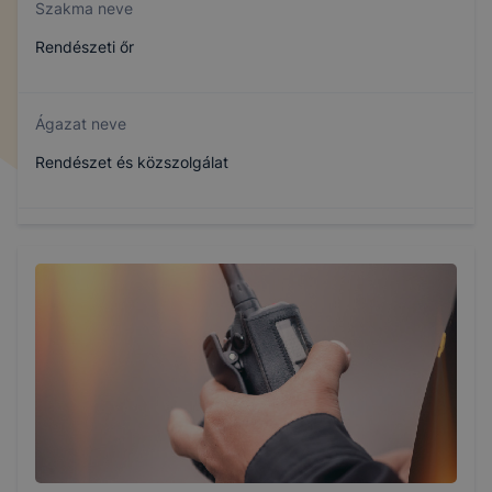
Szakma neve
Rendészeti őr
Ágazat neve
Rendészet és közszolgálat
Szakmajegyzék száma
410321802
Képzés időtartama
3 év
Választható szakmairányok: