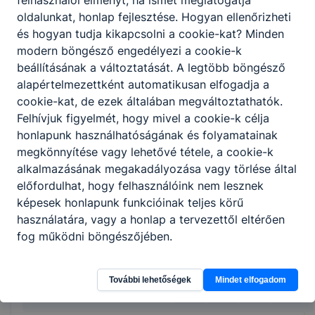
felhasználói élményt, ha ismét meglátogatja
biztosítja a pénz- és értékszállítást a
oldalunkat, honlap fejlesztése. Hogyan ellenőrizheti
létesítmény területén;
és hogyan tudja kikapcsolni a cookie-kat? Minden
intézkedik rendkívüli eseményekkor,
modern böngésző engedélyezi a cookie-k
szükséghelyzetekben, közveszély-
beállításának a változtatását. A legtöbb böngésző
elhárításban;
alapértelmezettként automatikusan elfogadja a
visszatartja a bűncselekményen vagy
cookie-kat, de ezek általában megváltoztathatók.
szabálysértésen tetten ért személyt;
Felhívjuk figyelmét, hogy mivel a cookie-k célja
alkalmazza a támadáselhárító eszközöket
honlapunk használhatóságának és folyamatainak
és a kényszerítő testi erőt a szakmai
megkönnyítése vagy lehetővé tétele, a cookie-k
szabályok szerint;
alkalmazásának megakadályozása vagy törlése által
együttműködik a feladat-végrehajtásban
előfordulhat, hogy felhasználóink nem lesznek
érintett hatóságokkal, a rendvédelmi
képesek honlapunk funkcióinak teljes körű
szervekkel, a biztosításban résztvevő
használatára, vagy a honlap a tervezettől eltérően
biztonsági szolgálatokkal, szervezőkkel.
fog működni böngészőjében.
További lehetőségek
Mindet elfogadom
Megosztás