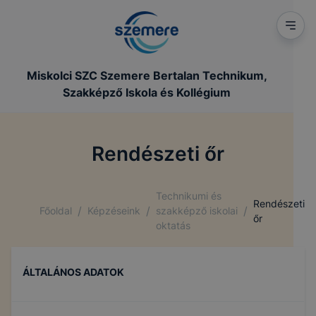
Miskolci SZC Szemere Bertalan Technikum,
Szakképző Iskola és Kollégium
Rendészeti őr
Technikumi és
Rendészeti
/
/
/
Főoldal
Képzéseink
szakképző iskolai
őr
oktatás
ÁLTALÁNOS ADATOK