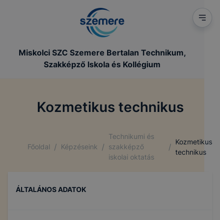
Miskolci SZC Szemere Bertalan Technikum,
Szakképző Iskola és Kollégium
Kozmetikus technikus
Technikumi és
Kozmetikus
/
/
/
Főoldal
Képzéseink
szakképző
technikus
iskolai oktatás
ÁLTALÁNOS ADATOK