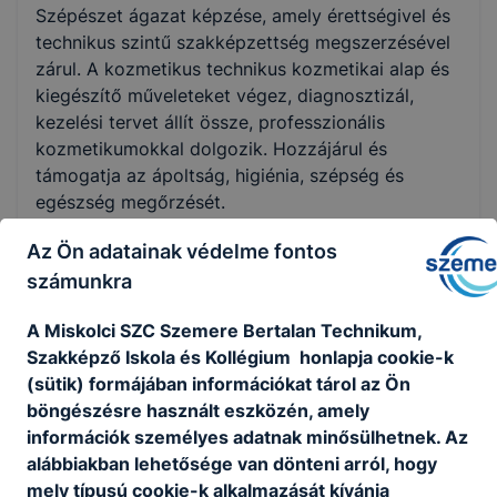
Szépészet ágazat képzése, amely érettségivel és
Nem válaszható
technikus szintű szakképzettség megszerzésével
zárul. A kozmetikus technikus kozmetikai alap és
KKK/PTT
kiegészítő műveleteket végez, diagnosztizál,
KKK letöltése (pdf)
kezelési tervet állít össze, professzionális
PTT letöltése (pdf)
kozmetikumokkal dolgozik. Hozzájárul és
támogatja az ápoltság, higiénia, szépség és
egészség megőrzését.
Okleveles technikusképzés
Ajánlott minden fiatal számára, aki szeret
Nem
Az Ön adatainak védelme fontos
emberekkel foglalkozni, mások esztétikus
számunkra
megjelenéséhez hozzájárulni.
A Miskolci SZC Szemere Bertalan Technikum,
Szakképző Iskola és Kollégium honlapja cookie-k
KOMPETENCIAELVÁRÁS
(sütik) formájában információkat tárol az Ön
Formaérzék, térlátás, kézügyesség, kreativitás,
böngészésre használt eszközén, amely
állóképesség, kiváló kommunikációs készség.
információk személyes adatnak minősülhetnek. Az
alábbiakban lehetősége van dönteni arról, hogy
mely típusú cookie-k alkalmazását kívánja