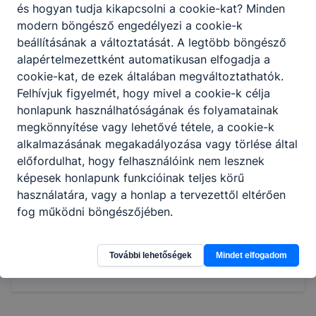
újdonságokat, rendszeresen
és hogyan tudja kikapcsolni a cookie-kat? Minden
továbbképzéseken vesz részt;
modern böngésző engedélyezi a cookie-k
testkezelést végez manuálisan
beállításának a változtatását. A legtöbb böngésző
(testtekercselés, pakolások felhelyezése,
alapértelmezettként automatikusan elfogadja a
testmasszázs);
cookie-kat, de ezek általában megváltoztathatók.
különböző test- és arcfestési technikákat
Felhívjuk figyelmét, hogy mivel a cookie-k célja
alkalmaz;
honlapunk használhatóságának és folyamatainak
smink-technikákat alkalmaz;
megkönnyítése vagy lehetővé tétele, a cookie-k
eszközfertőtlenítést végez a
alkalmazásának megakadályozása vagy törlése által
szolgáltatáshoz alkalmazott eszközök
előfordulhat, hogy felhasználóink nem lesznek
esetében.
képesek honlapunk funkcióinak teljes körű
használatára, vagy a honlap a tervezettől eltérően
fog működni böngészőjében.
Megosztás
További lehetőségek
Mindet elfogadom