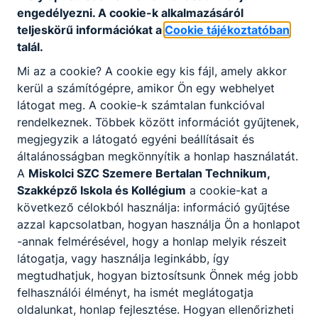
A SZAKKÉPZETTSÉGGEL RENDELKEZŐ
engedélyezni. A cookie-k alkalmazásáról
teljeskörű információkat a
Cookie tájékoztatóban
képes a kozmetikai szalon működésének
talál.
megtervezésére és a mindenkori hatályos
jogszabályok szerinti működtetésére;
Mi az a cookie? A cookie egy kis fájl, amely akkor
kozmetikai alap és kiegészítő műveleteket
kerül a számítógépre, amikor Ön egy webhelyet
végez, manuális és gépi módszerekkel;
látogat meg. A cookie-k számtalan funkcióval
diagnosztizál, kezelési tervet állít össze,
rendelkeznek. Többek között információt gyűjtenek,
kozmetikus által kezelhető kozmetikai
megjegyzik a látogató egyéni beállításait és
hibákat kezel;
általánosságban megkönnyítik a honlap használatát.
professzionális kozmetikumokkal dolgozik,
A
Miskolci SZC Szemere Bertalan Technikum,
azok alap- és hatóanyagait ismeri,
Szakképző Iskola és Kollégium
a cookie-kat a
kiválasztja a bőrtípusnak és az általa
következő célokból használja: információ gyűjtése
kezelhető rendellenességnek megfelelő
azzal kapcsolatban, hogyan használja Ön a honlapot
készítményt;
-annak felmérésével, hogy a honlap melyik részeit
tanácsot ad az otthoni bőrápolással
látogatja, vagy használja leginkább, így
kapcsolatban;
megtudhatjuk, hogyan biztosítsunk Önnek még jobb
speciális arc- és testkezelést végez;
felhasználói élményt, ha ismét meglátogatja
megismeri a legújabb szakmai
oldalunkat, honlap fejlesztése. Hogyan ellenőrizheti