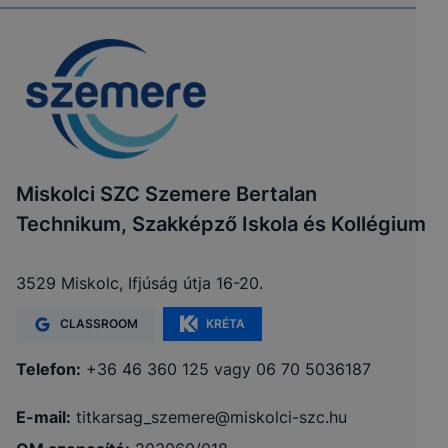
Miskolci SZC Szemere Bertalan
Technikum, Szakképző Iskola és Kollégium
3529 Miskolc, Ifjúság útja 16-20.
CLASSROOM
KRÉTA
Telefon:
+36 46 360 125 vagy 06 70 5036187
E-mail:
titkarsag_szemere@miskolci-szc.hu