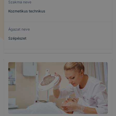
Szakma neve
Kozmetikus technikus
Ágazat neve
Szépészet
Szakmajegyzék száma
510122103
Képzés időtartama
5 év
Választható szakmairányok: