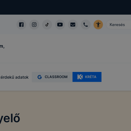
m,
érdekű adatok
CLASSROOM
KRÉTA
yelő