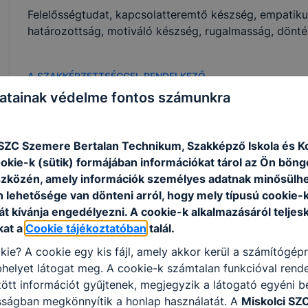
Felelősségtudat, kapcsolatteremtő készség, empatikus
határozottság, motiváló készség, rugalmasság, dönté
A SZAKKÉPZETTSÉGGEL RENDELKEZŐ
atainak védelme fontos számunkra
gyermekjóléti alapellátási és gyermekvédelmi 
javítóintézetekben gondozó és gyermekfelügy
megszervezi és elvégzi – feladattól függően 
 SZC Szemere Bertalan Technikum, Szakképző Iskola és K
ﬁatal életkorának, állapotának megfelelő nap
ookie-k (sütik) formájában információkat tárol az Ön bön
és a nevelő irányítása mellett;
szközén, amely információk személyes adatnak minősülhe
részt vesz a gyermek, fiatal szabadidős tev
n lehetősége van dönteni arról, hogy mely típusú cookie-
lebonyolításában;
t kívánja engedélyezni. A cookie-k alkalmazásáról teljes
infokommunikációs eszközöket és a számítóg
kat a
Cookie tájékoztatóban
talál.
kie? A cookie egy kis fájl, amely akkor kerül a számítógép
helyet látogat meg. A cookie-k számtalan funkcióval rend
Megosztás
tt információt gyűjtenek, megjegyzik a látogató egyéni beá
sságban megkönnyítik a honlap használatát. A
Miskolci SZ