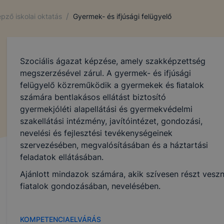
/
pző iskolai oktatás
Gyermek- és ifjúsági felügyelő
Szociális ágazat képzése, amely szakképzettség
megszerzésével zárul. A gyermek- és ifjúsági
felügyelő közreműködik a gyermekek és ﬁatalok
számára bentlakásos ellátást biztosító
gyermekjóléti alapellátási és gyermekvédelmi
szakellátási intézmény, javítóintézet, gondozási,
nevelési és fejlesztési tevékenységeinek
szervezésében, megvalósításában és a háztartási
feladatok ellátásában.
Ajánlott mindazok számára, akik szívesen részt vesz
fiatalok gondozásában, nevelésében.
KOMPETENCIAELVÁRÁS