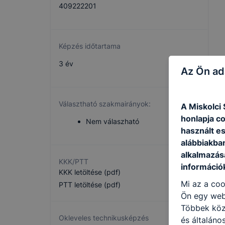
409222201
Képzés időtartama
3 év
Az Ön ad
Választható szakmairányok:
A Miskolci
honlapja c
Nem válaszható
használt e
alábbiakba
alkalmazásá
KKK/PTT
információ
KKK letöltése (pdf)
Mi az a coo
PTT letöltése (pdf)
Ön egy web
Többek közö
Okleveles technikusképzés
és általáno