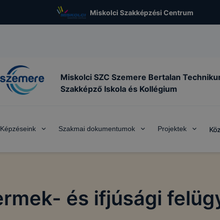
Miskolci Szakképzési Centrum
Miskolci SZC Szemere Bertalan Techniku
Szakképző Iskola és Kollégium
Képzéseink
Szakmai dokumentumok
Projektek
Köz
rmek- és ifjúsági felüg