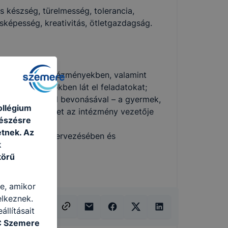
 készség, türelmesség, tolerancia,
sképesség, kreativitás, ötletgazdagság.
szakellátási intézményekben, valamint
elő munkakörökben lát el feladatokat;
a gyermek, ﬁatal bevonásával – a gyermek,
ollégium
i tevékenységeket az intézmény vezetője
gészésre
tnek. Az
ékenységének szervezésében és
k
körű
épet használ.
re, amikor
elkeznek.
llításait
C Szemere