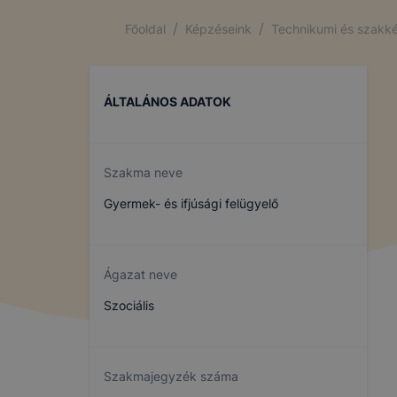
/
/
Főoldal
Képzéseink
Technikumi és szakké
ÁLTALÁNOS ADATOK
Szakma neve
Gyermek- és ifjúsági felügyelő
Ágazat neve
Szociális
Szakmajegyzék száma