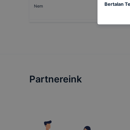
Bertalan T
Nem
célokból ha
a honlapot 
használja l
felhasználó
Hogyan elle
böngésző en
böngésző a
általában m
honlapunk 
tétele, a c
Partnereink
előfordulha
teljes körű
böngészőjé