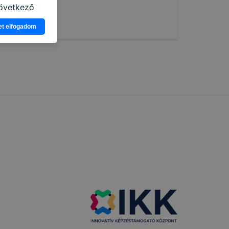
következő
asználja Ön
et elfogadom
a, vagy
g jobb
tése.
en modern
több
 de ezek
k célja
 lehetővé
kcióinak
ödni