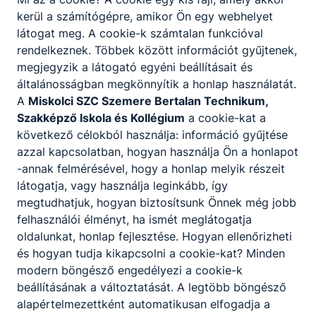
a sportolók teljesítményét értékeli, a versenyz
kerül a számítógépre, amikor Ön egy webhelyet
kiválasztását elvégzi;
látogat meg. A cookie-k számtalan funkcióval
a tehetséggondozás korszerű elveit és módszer
rendelkeznek. Többek között információt gyűjtenek,
alkalmazza;
megjegyzik a látogató egyéni beállításait és
különböző ciklusú edzés terveket készít;
általánosságban megkönnyítik a honlap használatát.
sporteseményeket, mérkőzéseket, versenyeket
A
Miskolci SZC Szemere Bertalan Technikum,
táborokat szervez;
Szakképző Iskola és Kollégium
a cookie-kat a
a munkakörével együtt járó szervezési, pénzügy
következő célokból használja: információ gyűjtése
adminisztratív és marketing feladatokat ellát;
azzal kapcsolatban, hogyan használja Ön a honlapot
szükség esetén szakszerű segítséget és
-annak felmérésével, hogy a honlap melyik részeit
elsősegélyt nyújt.
látogatja, vagy használja leginkább, így
megtudhatjuk, hogyan biztosítsunk Önnek még jobb
felhasználói élményt, ha ismét meglátogatja
ISKOLASPECIFIKUS INFORMÁCIÓK A KÉPZÉSHEZ
oldalunkat, honlap fejlesztése. Hogyan ellenőrizheti
Képzési helyszín:
és hogyan tudja kikapcsolni a cookie-kat? Minden
Miskolci SZC Szemere Bertalan Technikum, Szakképző
modern böngésző engedélyezi a cookie-k
Iskola és Kollégium
beállításának a változtatását. A legtöbb böngésző
Szakmajegyzék szám:
510142002
alapértelmezettként automatikusan elfogadja a
Képzési idő: 2 év