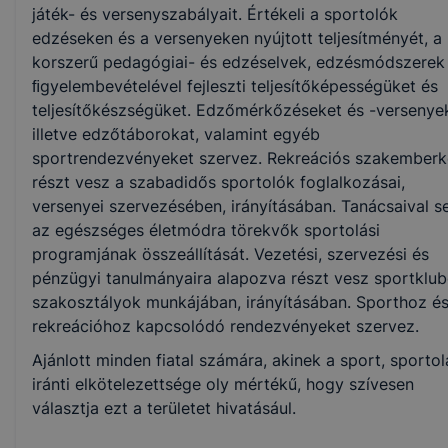
játék- és versenyszabályait. Értékeli a sportolók
edzéseken és a versenyeken nyújtott teljesítményét, a
korszerű pedagógiai- és edzéselvek, edzésmódszerek
ﬁgyelembevételével fejleszti teljesítőképességüket és
teljesítőkészségüket. Edzőmérkőzéseket és -versenyek
illetve edzőtáborokat, valamint egyéb
sportrendezvényeket szervez. Rekreációs szakemberk
részt vesz a szabadidős sportolók foglalkozásai,
versenyei szervezésében, irányításában. Tanácsaival se
az egészséges életmódra törekvők sportolási
programjának összeállítását. Vezetési, szervezési és
pénzügyi tanulmányaira alapozva részt vesz sportklub
szakosztályok munkájában, irányításában. Sporthoz é
rekreációhoz kapcsolódó rendezvényeket szervez.
Ajánlott minden fiatal számára, akinek a sport, sportol
iránti elkötelezettsége oly mértékű, hogy szívesen
választja ezt a területet hivatásául.