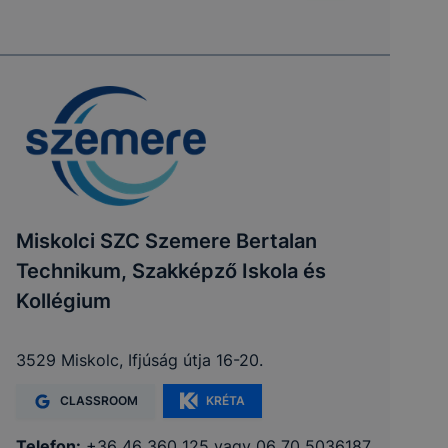
Miskolci SZC Szemere Bertalan
Technikum, Szakképző Iskola és
Kollégium
3529 Miskolc, Ifjúság útja 16-20.
CLASSROOM
KRÉTA
Telefon:
+36 46 360 125 vagy 06 70 5036187