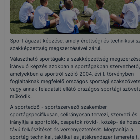
5 év
Választható szakmairányok:
Sport ágazat képzése, amely érettségi és technikusi s
Nem válaszható
szakképzettség megszerzésével zárul.
Választható sportágak: a szakképzettség megszerzés
KKK/PTT
irányuló képzés azokban a sportágakban szervezhető,
KKK letöltése (pdf)
amelyekben a sportról szóló 2004. évi I. törvényben
PTT letöltése (pdf)
foglaltaknak megfelelő országos sportági szakszövet
vagy annak feladatait ellátó országos sportági szövet
Okleveles technikusképzés
működik.
Nem
A sportedző - sportszervező szakember
sportágspeciﬁkusan, célirányosan tervezi, szervezi és
irányítja a sportolók, csapatok rövid-, közép- és hoss
távú felkészítését és versenyeztetését. Megtanítja a
sportág technikai, taktikai és játékrendszer ismereteit,