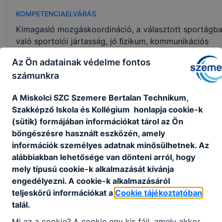
KOMPETENCIAELVÁRÁS
Kimagasló mozgáskoordináció, a választott sportágb
való sportolói jártasság, jó ﬁzikum, kommunikációs
készség, szakmai fejlődés irányítása.
Az Ön adatainak védelme fontos
számunkra
A SZAKKÉPZETTSÉGGEL RENDELKEZŐ
A Miskolci SZC Szemere Bertalan Technikum,
a választott sportág mozgásformáit szakszerű
Szakképző Iskola és Kollégium honlapja cookie-k
bemutatja, elemzi, eredményesen oktatja;
(sütik) formájában információkat tárol az Ön
a sportági mozgástechnikák végrehajtásakor
böngészésre használt eszközén, amely
előforduló hibákat felismeri, javítja;
információk személyes adatnak minősülhetnek. Az
a sportolók képességeit és erőnlétét szakszer
alábbiakban lehetősége van dönteni arról, hogy
felméri, értékeli;
mely típusú cookie-k alkalmazását kívánja
az életkori sajátosságok, valamint az egyéni
engedélyezni. A cookie-k alkalmazásáról
adottságok ﬁgyelembevételével tanítványai
teljeskörű információkat a
Cookie tájékoztatóban
sportág-speciﬁkus felkészítését, versenyzését
talál.
megtervezi és irányítja;
Mi az a cookie? A cookie egy kis fájl, amely akkor