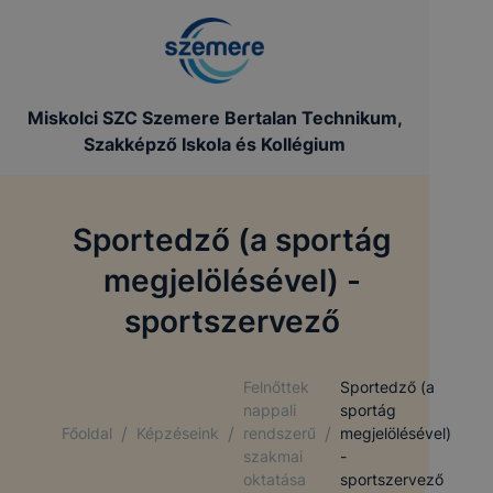
Miskolci SZC Szemere Bertalan Technikum,
Szakképző Iskola és Kollégium
Sportedző (a sportág
megjelölésével) -
sportszervező
Felnőttek
Sportedző (a
nappali
sportág
/
/
/
Főoldal
Képzéseink
rendszerű
megjelölésével)
szakmai
-
oktatása
sportszervező