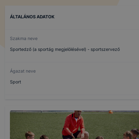
ÁLTALÁNOS ADATOK
Szakma neve
Sportedző (a sportág megjelölésével) - sportszervező
Ágazat neve
Sport
Szakmajegyzék száma
510142002
Képzés időtartama