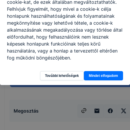
cookie-kat, de ezek általában megváltoztathatók.
Munkarend: Nappali
Felhívjuk figyelmét, hogy mivel a cookie-k célja
Választható sportágak: labdarúgás, kézilabda, kosárla
honlapunk használhatóságának és folyamatainak
röplabda és a küzdősportok.
megkönnyítése vagy lehetővé tétele, a cookie-k
alkalmazásának megakadályozása vagy törlése által
előfordulhat, hogy felhasználóink nem lesznek
képesek honlapunk funkcióinak teljes körű
használatára, vagy a honlap a tervezettől eltérően
fog működni böngészőjében.
További lehetőségek
Mindet elfogadom
Megosztás