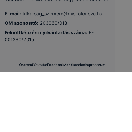
E-mail:
titkarsag_szemere@miskolci-szc.hu
OM azonosító:
203060/018
Felnőttképzési nyilvántartás száma:
E-
001290/2015
Órarend
Youtube
Facebook
Adatkezelés
Impresszum