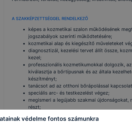
A SZAKKÉPZETTSÉGGEL RENDELKEZŐ
képes a kozmetikai szalon működésének megt
jogszabályok szerinti működtetésére;
kozmetikai alap és kiegészítő műveleteket vé
diagnosztizál, kezelési tervet állít össze, koz
kezel;
professzionális kozmetikumokkal dolgozik, azo
kiválasztja a bőrtípusnak és az általa kezelh
készítményt;
tanácsot ad az otthoni bőrápolással kapcsola
speciális arc- és testkezelést végez;
megismeri a legújabb szakmai újdonságokat,
részt;
testkezelést végez manuálisan (testtekercselé
atainak védelme fontos számunkra
különböző test- és arcfestési technikákat alk
smink-technikákat alkalmaz;