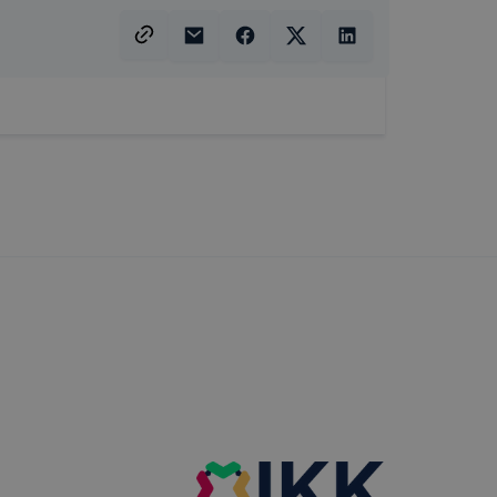
k célja
 lehetővé
kcióinak
ödni