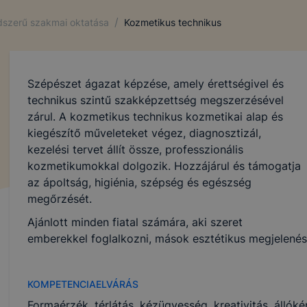
/
ndszerű szakmai oktatása
Kozmetikus technikus
Szépészet ágazat képzése, amely érettségivel és
technikus szintű szakképzettség megszerzésével
zárul. A kozmetikus technikus kozmetikai alap és
kiegészítő műveleteket végez, diagnosztizál,
kezelési tervet állít össze, professzionális
kozmetikumokkal dolgozik. Hozzájárul és támogatja
az ápoltság, higiénia, szépség és egészség
megőrzését.
Ajánlott minden fiatal számára, aki szeret
emberekkel foglalkozni, mások esztétikus megjelenés
KOMPETENCIAELVÁRÁS
Formaérzék, térlátás, kézügyesség, kreativitás, álló