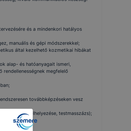
ervezésére és a mindenkori hatályos
gez, manuális és gépi módszerekkel;
metikus által kezelhető kozmetikai hibákat
k alap- és hatóanyagait ismeri,
ető rendellenességnek megfelelő
tban;
 rendszeresen továbbképzéseken vesz
s, pakolások felhelyezése, testmasszázs);
almaz;