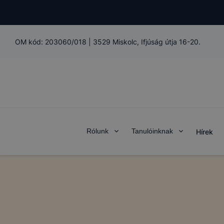
OM kód:
203060/018
|
3529 Miskolc, Ifjúság útja 16-20.
Rólunk
Tanulóinknak
Hírek