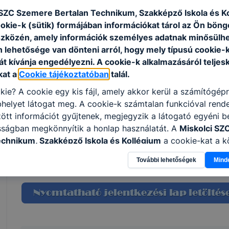
eszközfertőtlenítést végez a szolgáltatáshoz
 SZC Szemere Bertalan Technikum, Szakképző Iskola és K
ookie-k (sütik) formájában információkat tárol az Ön bön
szközén, amely információk személyes adatnak minősülhe
ISKOLASPECIFIKUS INFORMÁCIÓK A KÉPZÉSHEZ
n lehetősége van dönteni arról, hogy mely típusú cookie-
Képzési helyszín:
t kívánja engedélyezni. A cookie-k alkalmazásáról teljes
Miskolci SZC Szemere Bertalan Technikum, Szakképző
kat a
Cookie tájékoztatóban
talál.
Szakmajegyzék szám: 510122103
kie? A cookie egy kis fájl, amely akkor kerül a számítógép
Képzési idő: 2 év
helyet látogat meg. A cookie-k számtalan funkcióval rend
Munkarend: Nappali
tt információt gyűjtenek, megjegyzik a látogató egyéni beá
sságban megkönnyítik a honlap használatát. A
Miskolci SZ
echnikum, Szakképző Iskola és Kollégium
a cookie-kat a 
sználja: információ gyűjtése azzal kapcsolatban, hogyan h
További lehetőségek
Mind
-annak felmérésével, hogy a honlap melyik részeit látogatj
eginkább, így megtudhatjuk, hogyan biztosítsunk Önnek mé
i élményt, ha ismét meglátogatja oldalunkat, honlap fejlesz
nőrizheti és hogyan tudja kikapcsolni a cookie-kat? Mind
gedélyezi a cookie-k beállításának a változtatását. A leg
lapértelmezettként automatikusan elfogadja a cookie-kat,