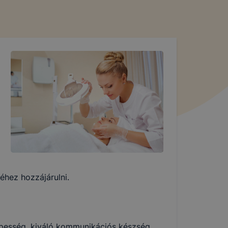
éhez hozzájárulni.
képesség, kiváló kommunikációs készség.