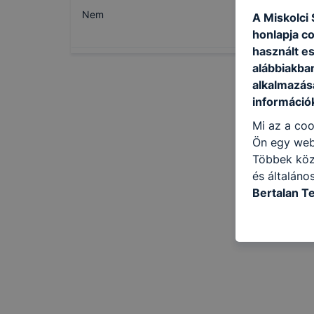
Nem
A Miskolci
honlapja c
használt e
alábbiakba
alkalmazásá
információ
Mi az a coo
Ön egy web
Többek közö
és általáno
Bertalan T
célokból ha
a honlapot 
használja l
felhasználó
Hogyan elle
böngésző en
böngésző a