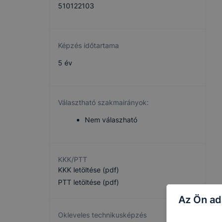
510122103
Képzés időtartama
5 év
Választható szakmairányok:
Nem válaszható
KKK/PTT
KKK letöltése (pdf)
PTT letöltése (pdf)
Az Ön ad
Okleveles technikusképzés