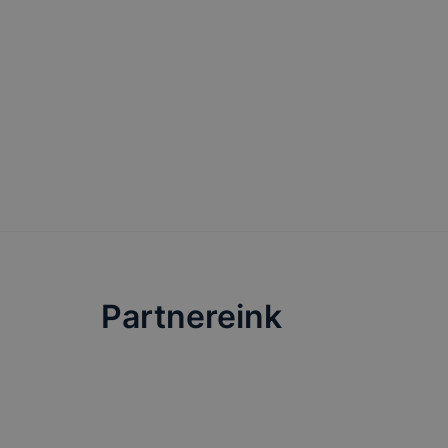
általában m
honlapunk 
tétele, a c
előfordulha
teljes körű
böngészőjé
Partnereink